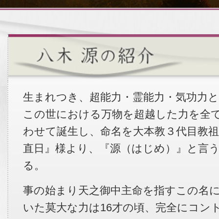
生まれつき、超能力・霊能力・気功力
この世における万物を超越した力を全
わせて誕生し、命名を大本教３代目教祖
直日』様より、『源（はじめ）』と言
る。
事の始まり天之御中主命を指すこの名
いた莫大な力は16才の頃、完全にコン